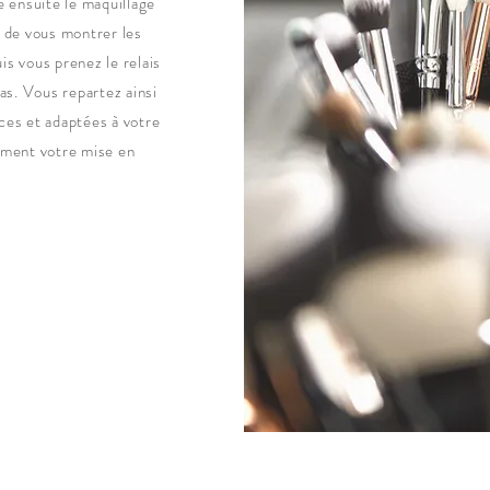
e ensuite le maquillage
n de vous montrer les
is vous prenez le relais
pas. Vous repartez ainsi
ces et adaptées à votre
lement votre mise en