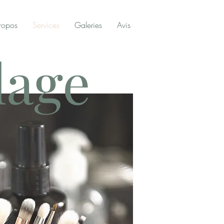
ropos
Services
Galeries
Avis
lage