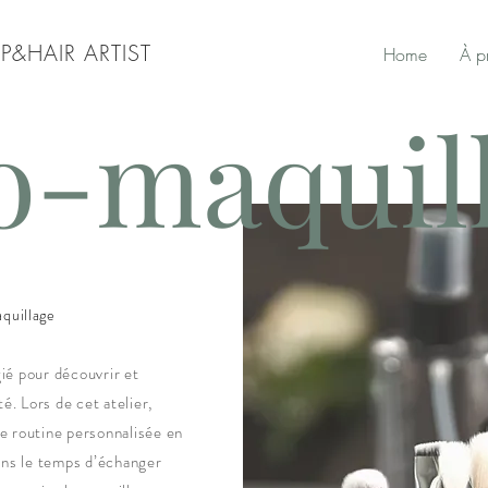
P&HAIR ARTIST
Home
À p
o-maquil
quillage
ié pour découvrir et
é. Lors de cet atelier,
e routine personnalisée en
ons le temps d’échanger