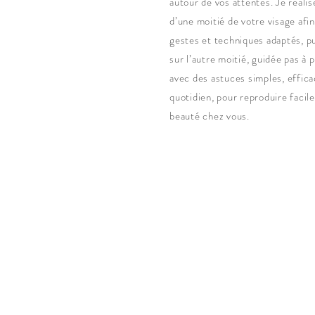
autour de vos attentes. Je réalis
d’une moitié de votre visage afi
gestes et techniques adaptés, pu
sur l’autre moitié, guidée pas à 
avec des astuces simples, effica
quotidien, pour reproduire faci
beauté chez vous.