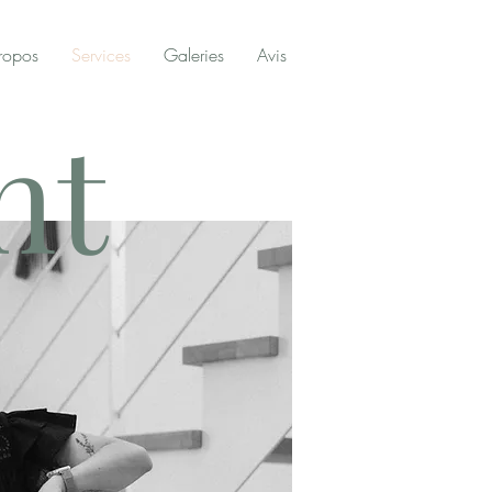
ropos
Services
Galeries
Avis
nt