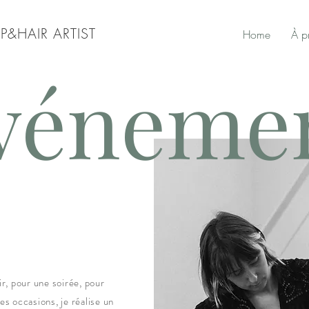
P&HAIR ARTIST
Home
À p
véneme
ir, pour une soirée, pour
es occasions, je réalise un